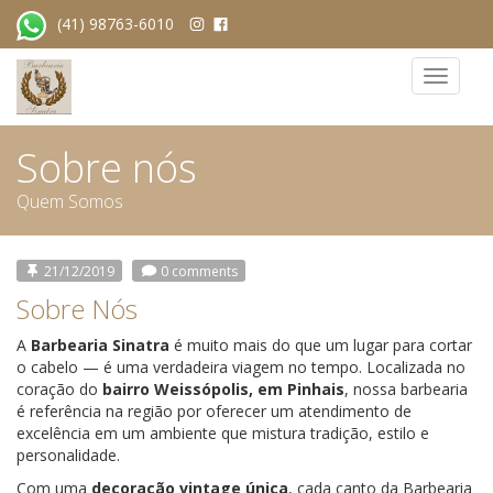
(41) 98763-6010
Toggle
navigat
Sobre nós
Quem Somos
21/12/2019
0 comments
Sobre Nós
A
Barbearia Sinatra
é muito mais do que um lugar para cortar
o cabelo — é uma verdadeira viagem no tempo. Localizada no
coração do
bairro Weissópolis, em Pinhais
, nossa barbearia
é referência na região por oferecer um atendimento de
excelência em um ambiente que mistura tradição, estilo e
personalidade.
Com uma
decoração vintage única
, cada canto da Barbearia