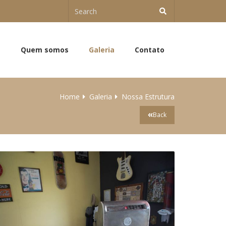
e
Quem somos
Galeria
Contato
Home
Galeria
Nossa Estrutura
Back